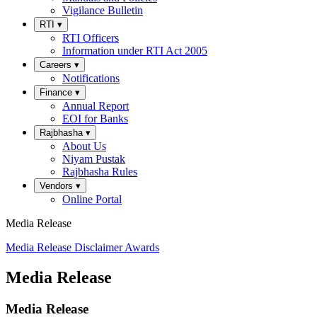
Vigilance Bulletin
RTI
▾
RTI Officers
Information under RTI Act 2005
Careers
▾
Notifications
Finance
▾
Annual Report
EOI for Banks
Rajbhasha
▾
About Us
Niyam Pustak
Rajbhasha Rules
Vendors
▾
Online Portal
Media Release
Media Release
Disclaimer
Awards
Media Release
Media Release