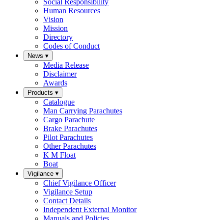
Social Responsibility
Human Resources
Vision
Mission
Directory
Codes of Conduct
News
▾
Media Release
Disclaimer
Awards
Products
▾
Catalogue
Man Carrying Parachutes
Cargo Parachute
Brake Parachutes
Pilot Parachutes
Other Parachutes
K M Float
Boat
Vigilance
▾
Chief Vigilance Officer
Vigilance Setup
Contact Details
Independent External Monitor
Manuals and Policies